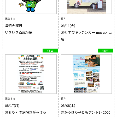
体験する
買う
毎週火曜日
08/11(火)
いきいき百歳体操
おむすびキッチンカー musubi 出
店！
体験する
買う
08/17(月)
08/08(土)
おもちゃの病院さがみはら
さがみはら子どもアントレ 2026