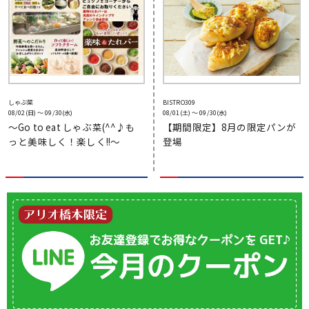
しゃぶ菜
BISTRO309
08/02(日) 〜 09/30(水)
08/01(土) 〜 09/30(水)
〜Go to eat しゃぶ菜(^^♪も
【期間限定】8月の限定パンが
っと美味しく！楽しく!!〜
登場