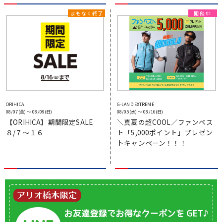
ORIHICA
G-LAND EXTREME
08/07(金) 〜 08/09(日)
08/05(水) 〜 08/16(日)
【ORIHICA】期間限定SALE
＼真夏の超COOL／ファンベス
８/７～１６
ト「5,000ポイント」プレゼン
トキャンペーン！！！