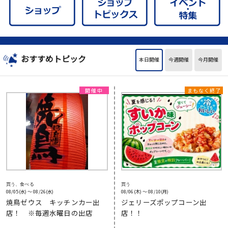
おすすめトピック
本日開催
今週開催
今月開催
買う、食べる
買う
08/05(水) 〜 08/26(水)
08/06(木) 〜 08/10(月)
焼鳥ゼウス キッチンカー出
ジェリーズポップコーン出
店！ ※毎週水曜日の出店
店！！