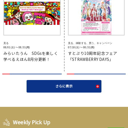
見る
見る、体験する、買う、キャンペーン
08/01(土) 〜 08/31(月)
07/18(土) 〜 08/31(月)
みらいたうん SDGsを楽しく
すとぷり10周年記念フェア
学べるえほん8月分更新！
「STRAWBERRY DAYS」
さらに表示
Weekly Pick Up