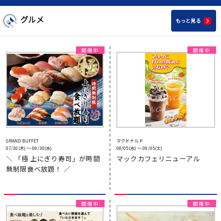
グルメ
もっと見る
GRAND BUFFET
マクドナルド
07/30(木) 〜 09/30(水)
08/05(水) 〜 09/05(土)
＼ 「極 上にぎり寿司」が時間
マックカフェリニューアル
無制限食べ放題！ ／