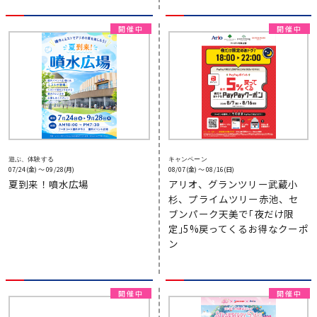
遊ぶ、体験する
キャンペーン
07/24(金) 〜 09/28(月)
08/07(金) 〜 08/16(日)
夏到来！噴水広場
アリオ、グランツリー武蔵小
杉、プライムツリー赤池、セ
ブンパーク天美で｢夜だけ限
定｣5%戻ってくるお得なクーポ
ン