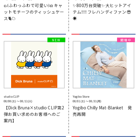
ᨳ꒰ふわっふわで可愛い꒱ഒ キャ
✨800万台突破✨大ヒットアイ
ットモチーフのティッシュケー
テム‼‼ フレハンディファン😎
ス🐈☁
☀️
studio CLIP
Yogibo Store
08/08(土) 〜 08/11(火)
08/01(土) 〜 08/31(月)
【Dick Bruna×studio CLIP第2
Yogibo Chilly Mat-Blanket 発
弾お買い求めのお客様へのご
売再開
案内】