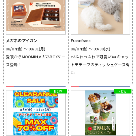
メガネのアイガン
Francfranc
08/07(金) 〜 08/31(月)
08/07(金) 〜 09/30(水)
愛眼からMOOMINメガネBOXケー
ᨳ꒰ふわっふわで可愛い꒱ഒ キャッ
ス登場！
トモチーフのティッシュケース🐈
☁