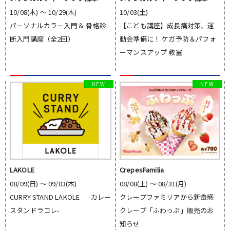
10/08(木) 〜 10/29(木)
10/03(土)
パーソナルカラー入門＆ 骨格診
【こども講座】成長痛対策、運
断入門講座（全2回）
動会準備に！ ケガ予防＆パフォ
ーマンスアップ 教室
LAKOLE
CrepesFamilia
08/09(日) 〜 09/03(木)
08/08(土) 〜 08/31(月)
CURRY STAND LAKOLE -カレー
クレープファミリアから新食感
スタンドラコレ-
クレープ「ふわっぷ」販売のお
知らせ