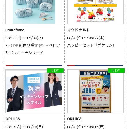
Francfranc
マクドナルド
08/08(土) 〜 09/30(水)
08/07(金) 〜 08/27(木)
‪⋆˳˙୨୧🩵 新色登場🩵 ୨୧˙˳⋆‬ ベロア
ハッピーセット『ポケモン』
リボンポーチシリーズ
ORIHICA
ORIHICA
08/07(金) 〜 08/16(日)
08/07(金) 〜 08/16(日)