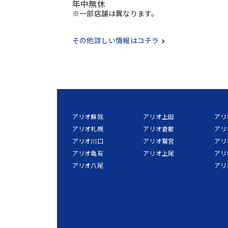
年中無休
※一部店舗は異なります。
その他詳しい情報はコチラ
アリオ蘇我
アリオ上田
アリ
アリオ札幌
アリオ倉敷
アリ
アリオ川口
アリオ鷲宮
アリ
アリオ亀有
アリオ上尾
アリ
アリオ八尾
アリ