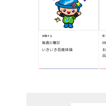
体験する
買
毎週火曜日
0
いきいき百歳体操
お