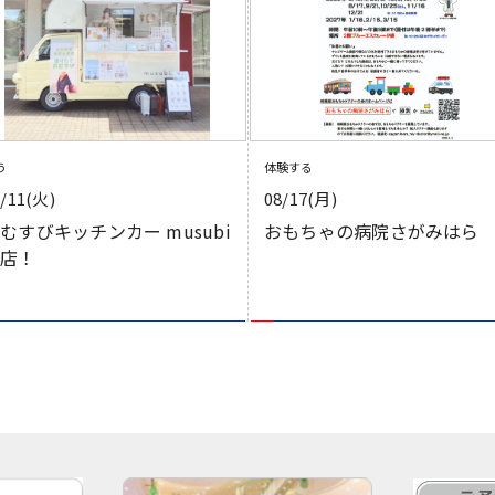
う
体験する
8/11(火)
08/17(月)
むすびキッチンカー musubi
おもちゃの病院さがみはら
出店！