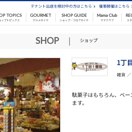
テナント出店を検討中の方はこちら
催事開催はこちら
OP TOPICS
GOURMET
SHOP GUIDE
Mama Club
RE
ョップトピックス
グルメガイド
ショップ／フロアガイド
ママクラブ
スタ
SHOP
|
ショップ
1丁
雑貨 
駄菓子はもちろん、ベー
ます。