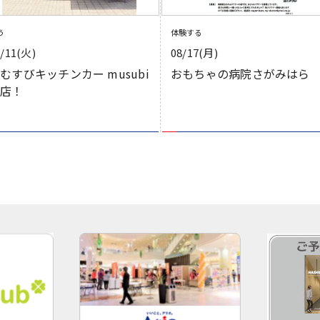
う
体験する
8/11(火)
08/17(月)
むすびキッチンカー musubi
おもちゃの病院さがみはら
出店！