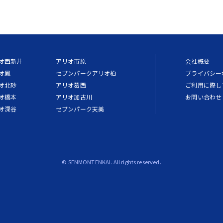
オ西新井
アリオ市原
会社概要
オ鳳
セブンパークアリオ柏
プライバシー
オ北砂
アリオ葛西
ご利用に際し
オ橋本
アリオ加古川
お問い合わせ
オ深谷
セブンパーク天美
© SENMONTENKAI. All rights reserved.