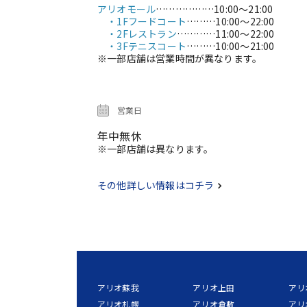
アリオモール
………………
10:00～21:00
・1Fフードコート
………
10:00～22:00
・2Fレストラン
…………
11:00～22:00
・3Fテニスコート
………
10:00～21:00
※一部店舗は営業時間が異なります。
営業日
年中無休
※一部店舗は異なります。
その他詳しい情報はコチラ
アリオ蘇我
アリオ上田
アリ
アリオ札幌
アリオ倉敷
アリ