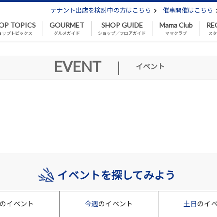
テナント出店を検討中の方はこちら
催事開催はこちら
OP TOPICS
GOURMET
SHOP GUIDE
Mama Club
RE
ョップトピックス
グルメガイド
ショップ／フロアガイド
ママクラブ
スタ
EVENT
|
イベント
イベントを探してみよう
のイベント
今週
のイベント
土日
のイ