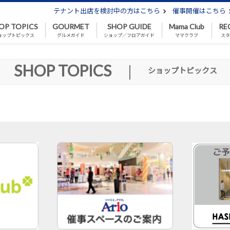
テナント出店を検討中の方はこちら
催事開催はこちら
OP TOPICS
GOURMET
SHOP GUIDE
Mama Club
RE
ョップトピックス
グルメガイド
ショップ／フロアガイド
ママクラブ
スタ
SHOP TOPICS
|
ショップトピックス